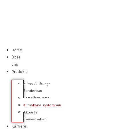
Zum
Inhalt
springen
Home
Über
uns
Produkte
Klima-/Lüftungs
Sonderbau
Lamellentürme
Klimakanalsystembau
Aktuelle
Bauvorhaben
Karriere